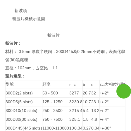
斬波頭
斬波片機械示意圖
斬波片
斬波片：
材料： 0.5mm厚度半硬銅，300D445為0.25mm不銹鋼，表面化學
發(fā)黑處理
直徑：102mm，占空比：1:1
葉片選型：
型號
頻率
r
a
b
d
zui大相位抖動
300D2(2 slots)
50 - 500
32
77
26.7
32
+/-2
°
300D5(5 slots)
125 - 1250
32
30.8
10.7
23.1
+/-2
°
300D10(10 slots)
250 - 2500
32
15.4
5.4
13.2
+/-2
°
300D30(30 slots)
750 - 7500
32
5.1
1.8
4.8
+/-4
°
300D445(445 slots)
11000-110000
10
0.34
0.27
0.34
+/-30
°