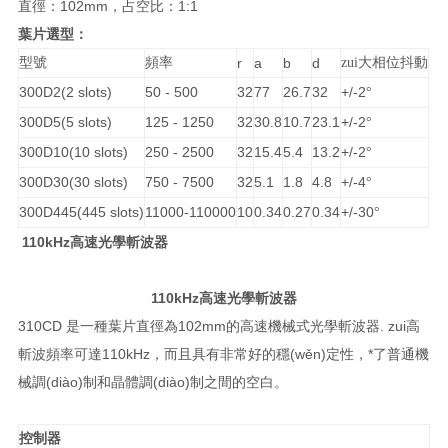
直徑：102mm，占空比：1:1
葉片選型：
型號
頻率
r
a
b
d
zui大相位抖動
300D2(2 slots)
50 - 500
32
77
26.7
32
+/-2
°
300D5(5 slots)
125 - 1250
32
30.8
10.7
23.1
+/-2
°
300D10(10 slots)
250 - 2500
32
15.4
5.4
13.2
+/-2
°
300D30(30 slots)
750 - 7500
32
5.1
1.8
4.8
+/-4
°
300D445(445 slots)
11000-110000
10
0.34
0.27
0.34
+/-30
°
110kHz
高速光學斬波器
110kHz
高速光學斬波器
310CD 是一種葉片直徑為102mm的高速機械式光學斬波器. zui高
斬波頻率可達110kHz，而且具有非常好的穩(wěn)定性，*了普通機
械調(diào)制和晶體調(diào)制之間的空白。
控制器