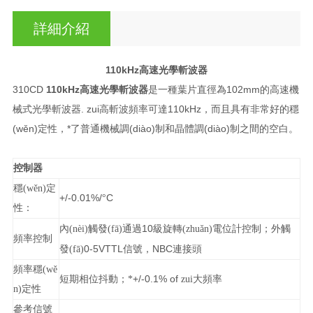
詳細介紹
110kHz
高速光學斬波器
310CD
110kHz
高速光學斬波器
是一種葉片直徑為102mm的高速機
械式光學斬波器. zui高斬波頻率可達110kHz，而且具有非常好的穩
(wěn)定性，*了普通機械調(diào)制和晶體調(diào)制之間的空白。
控制器
穩(wěn)定
+/-0.01%/
C
°
性：
10
內(nèi)觸發(fā)通過
級旋轉(zhuǎn)電位計控制；外觸
頻率控制
0-5VTTL
NBC
發(fā)
信號，
連接頭
頻率穩(wě
+/-0.1% of
短期相位抖動；*
zui大頻率
n)定性
參考信號