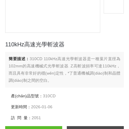
110kHz高速光學斬波器
簡要描述：
310CD 110kHz高速光學斬波器是一種葉片直徑為
102mm的高速機械式光學斬波器. Z高斬波頻率可達110kHz，
而且具有非常好的穩(wěn)定性，*了普通機械調(diào)制和晶體
調(diào)制之間的空白。
產(chǎn)品型號：
310CD
更新時間：
2026-01-06
訪 問 量：
2051