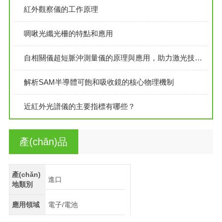
紅外觀察儀的工作原理
啁啾光纖光柵的特點和應用
自相關儀超短脈沖測量儀的原理與應用，助力激光技術的新突破
解析SAM半導體可飽和吸收鏡的核心物理機制
近紅外光譜儀的主要指標有哪些？
產(chǎn)品
簡介
產(chǎn)
進口
地類別
應用領域
電子/電池