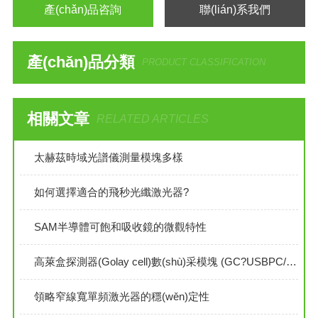
產(chǎn)品咨詢
聯(lián)系我們
產(chǎn)品分類
PRODUCT CLASSIFICATION
相關文章
RELATED ARTICLES
太赫茲時域光譜儀測量模塊多樣
如何選擇適合的飛秒光纖激光器?
SAM半導體可飽和吸收鏡的微觀特性
高萊盒探測器(Golay cell)數(shù)采模塊 (GC?USBPC/1)軟件操作教程
領略窄線寬單頻激光器的穩(wěn)定性