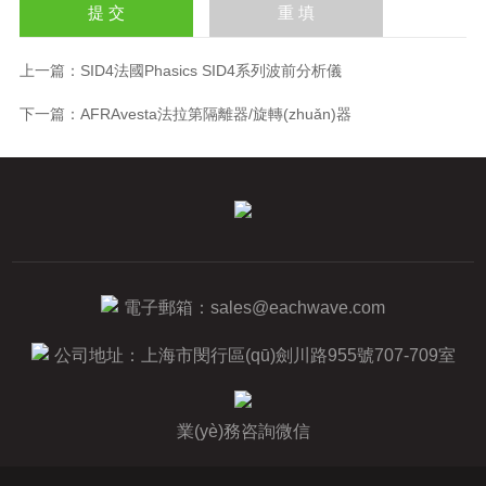
上一篇：
SID4法國Phasics SID4系列波前分析儀
下一篇：
AFRAvesta法拉第隔離器/旋轉(zhuǎn)器
電子郵箱：
sales@eachwave.com
公司地址：上海市閔行區(qū)劍川路955號707-709室
業(yè)務咨詢微信