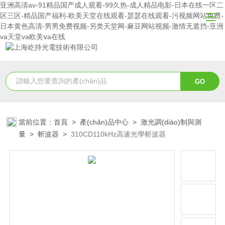
亚洲高清av-91精品国产成人观看-99久热-成人精品电影-日本在线一区二
区三区-精品国产福利-欧美天堂在线观看-瑟瑟在线观看-污视频网站免费-
日本黄色高清-男男免费视频-另类天堂网-麻豆网站视频-激情无遮挡-亚洲
va天堂va欧美ⅴa在线
當前位置：
首頁
>
產(chǎn)品中心
>
激光調(diào)制與測
量
>
斬波器
>
310CD110kHz高速光學斬波器