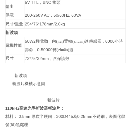
5V TTL
BNC
，
接頭
輸出
供電
200-260V AC
50/60Hz, 60VA
，
/
254*76*178mm/2.6kg
尺寸
重量
斬波頭
50W2
6000
極電動，內(nèi)置轉(zhuǎn)速傳感器，
小時
電機性能
0-50000
壽命，
轉(zhuǎn)速
尺寸
73*75*32mm
，含保護殼
斬波頭
斬波片機械示意圖
斬波片
110kHz
高速光學斬波器
斬波片：
材料： 0.5mm厚度半硬銅，300D445為0.25mm不銹鋼，表面化學
發(fā)黑處理