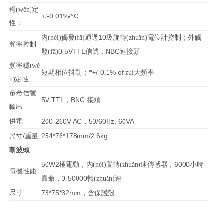
穩(wěn)定
+/-0.01%/
C
°
性：
10
內(nèi)觸發(fā)通過
級旋轉(zhuǎn)電位計控制；外觸
頻率控制
0-5VTTL
NBC
發(fā)
信號，
連接頭
頻率穩(wě
+/-0.1% of
短期相位抖動；*
zui大頻率
n)定性
參考信號
5V TTL
BNC
，
接頭
輸出
供電
200-260V AC
50/60Hz, 60VA
，
/
254*76*178mm/2.6kg
尺寸
重量
斬波頭
50W2
6000
極電動，內(nèi)置轉(zhuǎn)速傳感器，
小時
電機性能
0-50000
壽命，
轉(zhuǎn)速
尺寸
73*75*32mm
，含保護殼