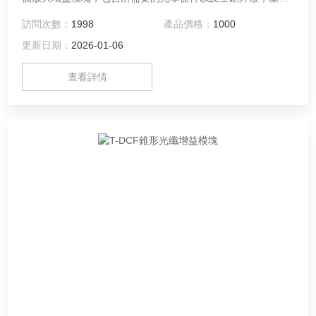
保偏摻鐿錐形雙包層光纖技術（T-DCF） 。該模塊有泵浦極以
訪問次數：
1998
產品價格：
1000
及種子源的外接口，內含有水冷泵浦耦合單元；對于一些高能
更新日期：
2026-01-06
量應用方面，基座可以很好的與熱槽相接以達到更好的散熱。
該模塊可以滿足用戶多種需要，比如全集成、外部接口等。
查看詳情